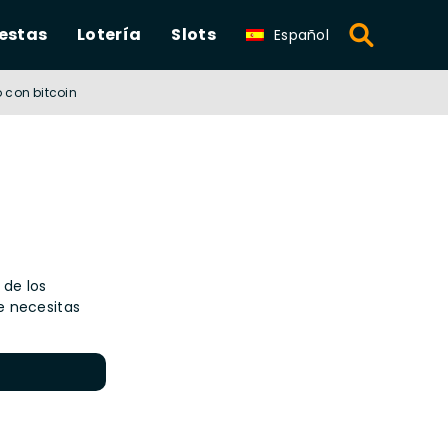
estas
Lotería
Slots
Español
 con bitcoin
 de los
e necesitas