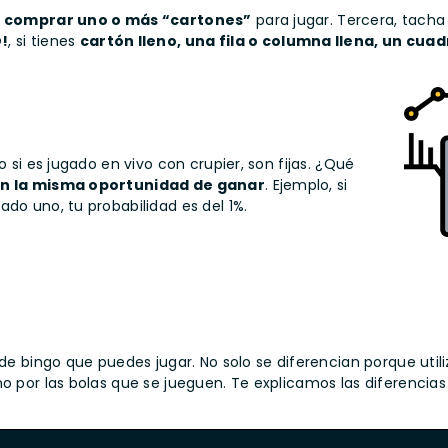
,
comprar uno o más “cartones”
para jugar. Tercera, tach
!
, si tienes
cartón lleno, una fila o columna llena, un cuad
o si es jugado en vivo con crupier, son fijas. ¿Qué
en la misma oportunidad de ganar
. Ejemplo, si
do uno, tu probabilidad es del 1%.
 de bingo que puedes jugar. No solo se diferencian porque uti
no por las bolas que se jueguen. Te explicamos las diferencias