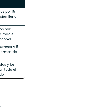
os por 15
quien llena
os por 16
o todo el
agonal.
lumnas y 5
 formas de
las y los
ar todo el
do.