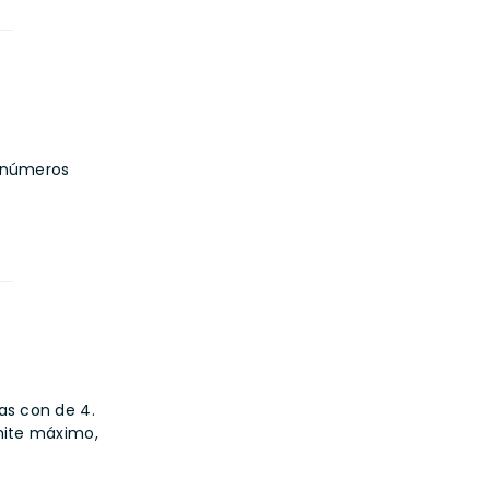
n números
as con de 4.
mite máximo,