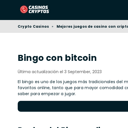
Crypto Casinos
»
Mejores juegos de casino con cri
Bingo con bitcoin
Última actualización el 3 September, 2023
El bingo es uno de los juegos más tradicionales del 
favoritos online, tanto que para mayor comodidad cr
saber para empezar a jugar.