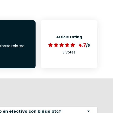
Article rating
4.7
/5
 those related
3
votes
 en efectivo con bingo btc?