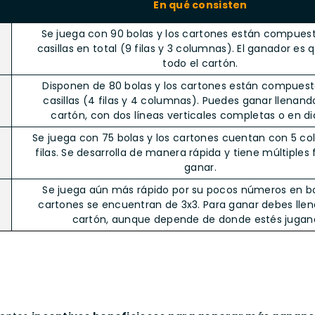
En qué consisten
Se juega con 90 bolas y los cartones están compuest
casillas en total (9 filas y 3 columnas). El ganador es 
todo el cartón.
Disponen de 80 bolas y los cartones están compuest
casillas (4 filas y 4 columnas). Puedes ganar llenand
cartón, con dos líneas verticales completas o en di
Se juega con 75 bolas y los cartones cuentan con 5 co
filas. Se desarrolla de manera rápida y tiene múltiples
ganar.
Se juega aún más rápido por su pocos números en bo
cartones se encuentran de 3x3. Para ganar debes llen
cartón, aunque depende de donde estés jugan