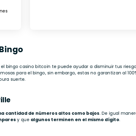
ones
 Bingo
el bingo casino bitcoin te puede ayudar a disminuir tus riesg
mosas para el bingo, sin embargo, estas no garantizan al 10
 pura suerte.
ille
ma cantidad de números altos como bajos
. De igual maner
mpares
y que
algunos terminen en el mismo dígito
.