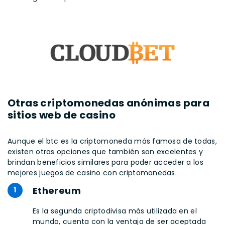
Otras criptomonedas anónimas para
sitios web de casino
Aunque el btc es la criptomoneda más famosa de todas,
existen otras opciones que también son excelentes y
brindan beneficios similares para poder acceder a los
mejores juegos de casino con criptomonedas.
Ethereum
1
Es la segunda criptodivisa más utilizada en el
mundo, cuenta con la ventaja de ser aceptada