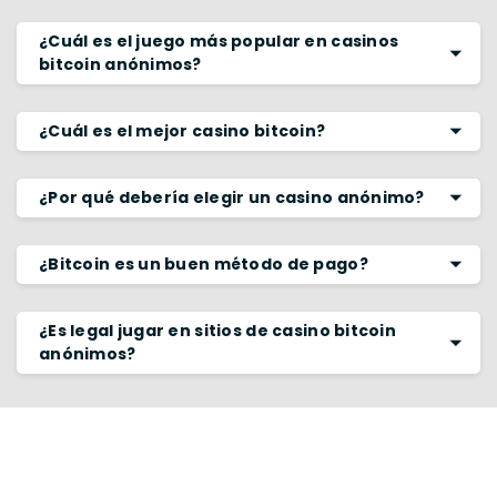
¿Cuál es el juego más popular en casinos
bitcoin anónimos?
¿Cuál es el mejor casino bitcoin?
¿Por qué debería elegir un casino anónimo?
¿Bitcoin es un buen método de pago?
¿Es legal jugar en sitios de casino bitcoin
anónimos?