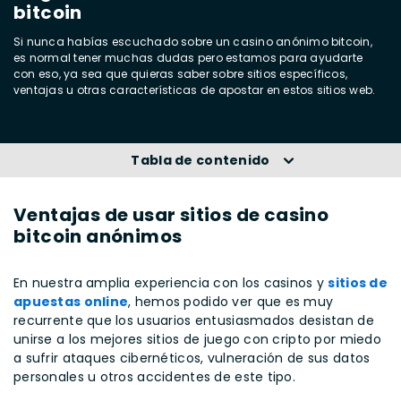
bitcoin
Si nunca habías escuchado sobre un casino anónimo bitcoin,
es normal tener muchas dudas pero estamos para ayudarte
con eso, ya sea que quieras saber sobre sitios específicos,
ventajas u otras características de apostar en estos sitios web.
Tabla de contenido
Ventajas de usar sitios de casino
bitcoin anónimos
En nuestra amplia experiencia con los casinos y
sitios de
apuestas online
, hemos podido ver que es muy
recurrente que los usuarios entusiasmados desistan de
unirse a los mejores sitios de juego con cripto por miedo
a sufrir ataques cibernéticos, vulneración de sus datos
personales u otros accidentes de este tipo.