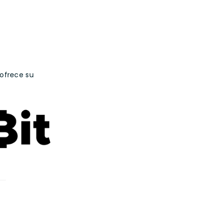
 ofrece su