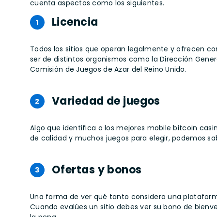
cuenta aspectos como los siguientes.
Licencia
1
Todos los sitios que operan legalmente y ofrecen co
ser de distintos organismos como la Dirección Gener
Comisión de Juegos de Azar del Reino Unido.
Variedad de juegos
2
Algo que identifica a los mejores mobile bitcoin casi
de calidad y muchos juegos para elegir, podemos s
Ofertas y bonos
3
Una forma de ver qué tanto considera una plataforma 
Cuando evalúes un sitio debes ver su bono de bienv