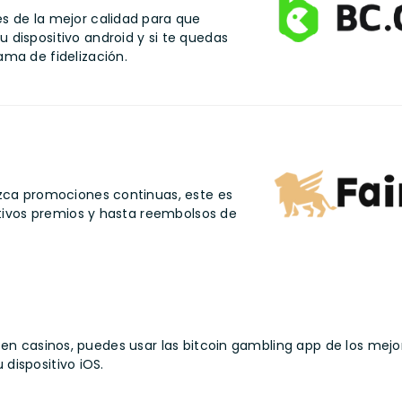
s de la mejor calidad para que
 dispositivo android y si te quedas
ama de fidelización.
ezca promociones continuas, este es
activos premios y hasta reembolsos de
 en casinos, puedes usar las bitcoin gambling app de los mejor
dispositivo iOS.