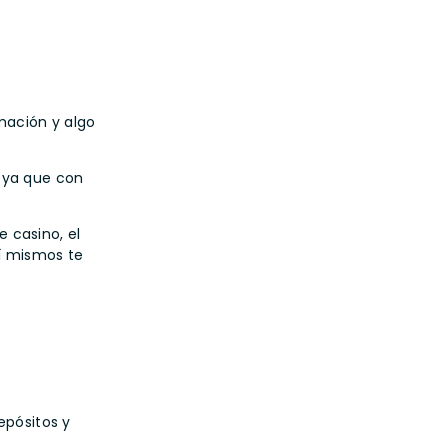
mación y algo
, ya que con
 casino, el
sí mismos te
epósitos y