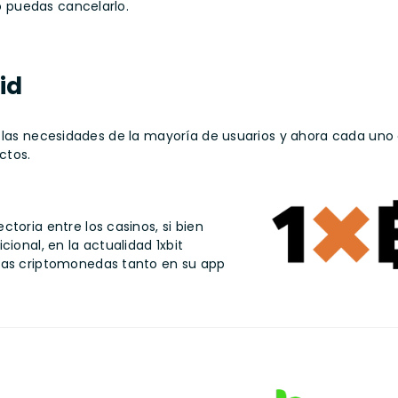
 puedas cancelarlo.
id
a las necesidades de la mayoría de usuarios y ahora cada uno
ctos.
toria entre los casinos, si bien
ional, en la actualidad 1xbit
tras criptomonedas tanto en su app