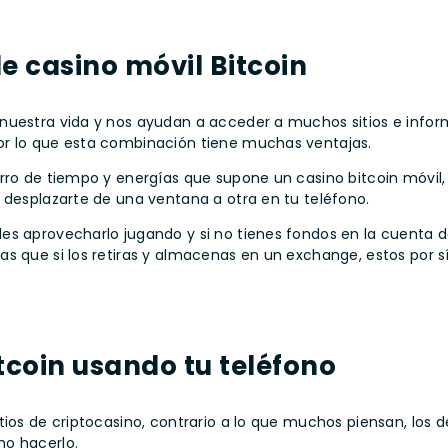
de casino móvil Bitcoin
nuestra vida y nos ayudan a acceder a muchos sitios e infor
or lo que esta combinación tiene muchas ventajas.
orro de tiempo y energías que supone un casino bitcoin móvil
 desplazarte de una ventana a otra en tu teléfono.
es aprovecharlo jugando y si no tienes fondos en la cuenta de
as que si los retiras y almacenas en un exchange, estos por 
tcoin usando tu teléfono
tios de criptocasino, contrario a lo que muchos piensan, los d
mo hacerlo.