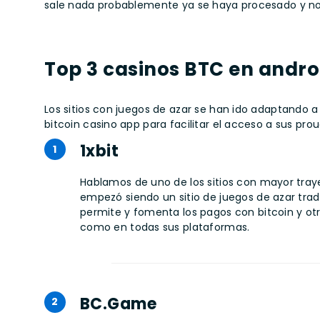
sale nada probablemente ya se haya procesado y no
Top 3 casinos BTC en andro
Los sitios con juegos de azar se han ido adaptando 
bitcoin casino app para facilitar el acceso a sus prou
1xbit
1
Hablamos de uno de los sitios con mayor trayec
empezó siendo un sitio de juegos de azar tradic
permite y fomenta los pagos con bitcoin y o
como en todas sus plataformas.
BC.Game
2