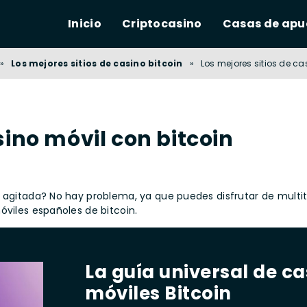
Inicio
Criptocasino
Casas de apu
»
Los mejores sitios de casino bitcoin
»
Los mejores sitios de ca
sino móvil con bitcoin
a agitada? No hay problema, ya que puedes disfrutar de multi
óviles españoles de bitcoin.
La guía universal de c
móviles Bitcoin