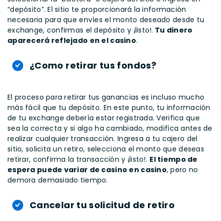
“depósito”. El sitio te proporcionará la información
necesaria para que envíes el monto deseado desde tu
exchange, confirmas el depósito y ¡listo!.
Tu dinero
aparecerá reflejado en el casino
.
¿Como retirar tus fondos?
El proceso para retirar tus ganancias es incluso mucho
más fácil que tu depósito. En este punto, tu información
de tu exchange debería estar registrada. Verifica que
sea la correcta y si algo ha cambiado, modifica antes de
realizar cualquier transacción.
Ingresa a tu cajero del
sitio, solicita un retiro, selecciona el monto que deseas
retirar, confirma la transacción y ¡listo!.
El tiempo de
espera puede variar de casino en casino
, pero no
demora demasiado tiempo.
Cancelar tu solicitud de retiro