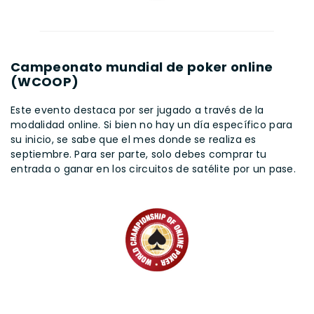
Campeonato mundial de poker online
(WCOOP)
Este evento destaca por ser jugado a través de la
modalidad online. Si bien no hay un día específico para
su inicio, se sabe que el mes donde se realiza es
septiembre. Para ser parte, solo debes comprar tu
entrada o ganar en los circuitos de satélite por un pase.