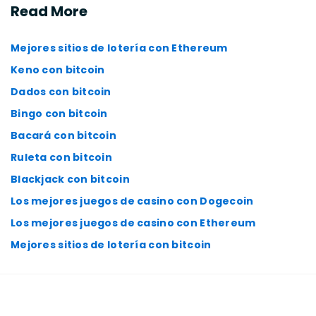
Read More
Mejores sitios de lotería con Ethereum
Keno con bitcoin
Dados con bitcoin
Bingo con bitcoin
Bacará con bitcoin
Ruleta con bitcoin
Blackjack con bitcoin
Los mejores juegos de casino con Dogecoin
Los mejores juegos de casino con Ethereum
Mejores sitios de lotería con bitcoin