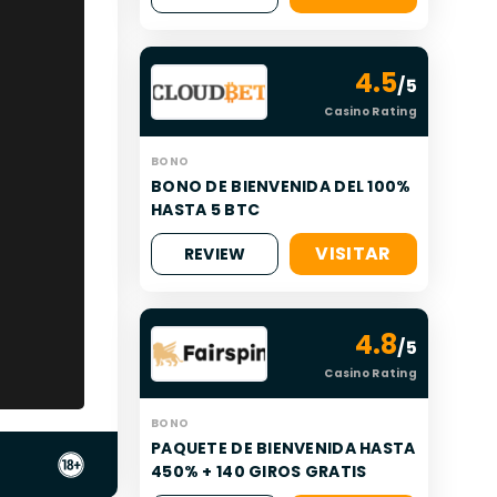
4.5
/5
Casino Rating
BONO
BONO DE BIENVENIDA DEL 100%
HASTA 5 BTC
VISITAR
REVIEW
4.8
/5
Casino Rating
BONO
PAQUETE DE BIENVENIDA HASTA
450% + 140 GIROS GRATIS