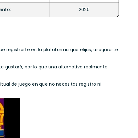
ento:
2020
ue registrarte en la plataforma que elijas, asegurarte
 te gustará, por lo que una alternativa realmente
bitual de juego en que no necesitas registro ni