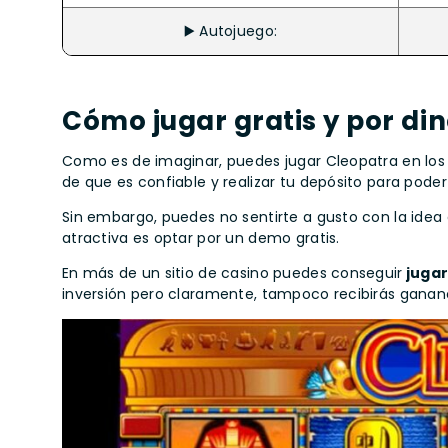
▶️ Autojuego:
Cómo jugar gratis y por din
Como es de imaginar, puedes jugar Cleopatra en
los
de que es confiable y realizar tu depósito para pode
Sin embargo, puedes no sentirte a gusto con la idea 
atractiva es optar por un
demo gratis
.
En más de un sitio de casino puedes conseguir
jugar
inversión pero claramente, tampoco recibirás gananci