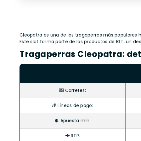
Cleopatra es una de las tragaperras más populares 
Este slot forma parte de los productos de IGT, un des
Tragaperras Cleopatra: det
🎰 Carretes:
💰 Líneas de pago:
💲 Apuesta mín:
📢 RTP: