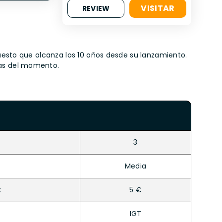
VISITAR
REVIEW
esto que alcanza los 10 años desde su lanzamiento.
as del momento
.
3
Media
:
5 €
IGT