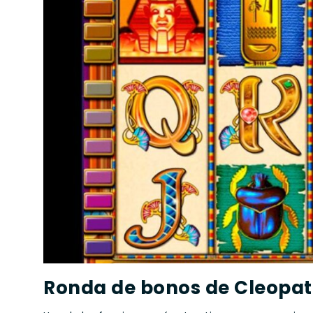
Ronda de bonos de Cleopat