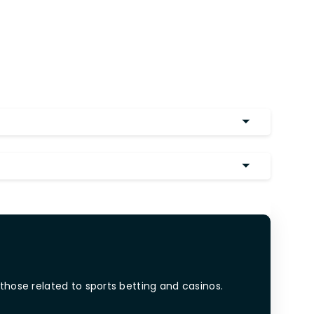
those related to sports betting and casinos.