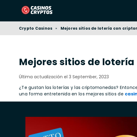
Crypto Casinos
»
Mejores sitios de lotería con crip
Mejores sitios de lotería
Última actualización el 3 September, 2023
¿Te gustan las loterías y las criptomonedas? Entonces
una forma entretenida en los mejores sitios de
casi