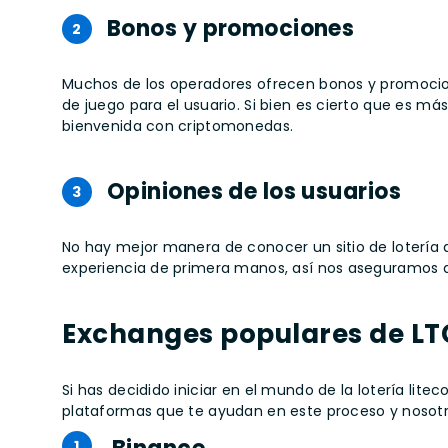
Bonos y promociones
2
Muchos de los operadores ofrecen bonos y promocio
de juego para el usuario. Si bien es cierto que es má
bienvenida con criptomonedas.
Opiniones de los usuarios
3
No hay mejor manera de conocer un sitio de lotería
experiencia de primera manos, así nos aseguramos q
Exchanges populares de LTC
Si has decidido iniciar en el mundo de la lotería lit
plataformas que te ayudan en este proceso y nosot
1