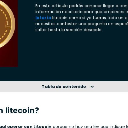
En este artículo podrás conocer llegar a con
información necesaria para que empieces e
lotería
litecoin como si ya fueras todo un ex
necesitas contestar una pregunta en especí
saltar hasta la sección deseada.
Tabla de contenido
n litecoin?
egal operar con Litecoin
porque no hay una ley que indique lo