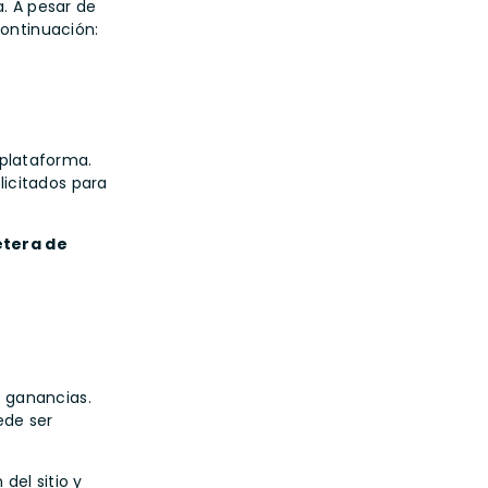
a. A pesar de
continuación:
 plataforma.
licitados para
letera de
s ganancias.
ede ser
del sitio y