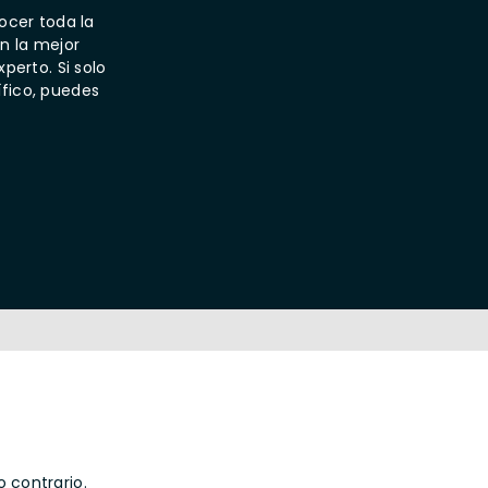
ocer toda la
n la mejor
perto. Si solo
fico, puedes
 contrario.